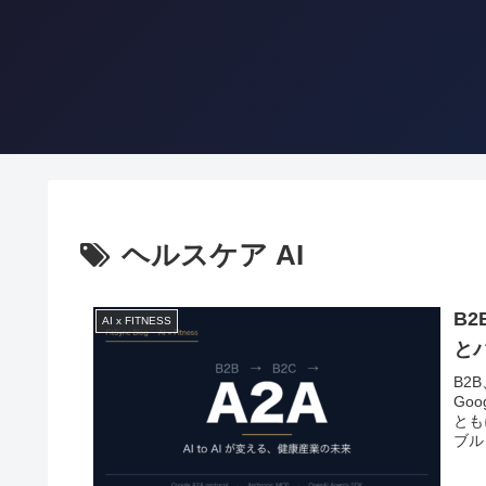
ヘルスケア AI
B2
AI x FITNESS
と
B2B
Goo
とも
ブル
ジム
す。