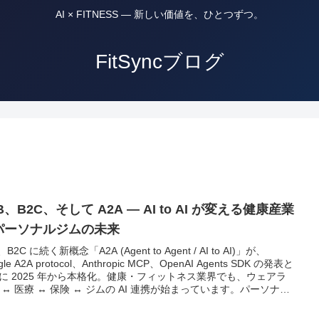
AI × FITNESS — 新しい価値を、ひとつずつ。
FitSyncブログ
B、B2C、そして A2A — AI to AI が変える健康産業
パーソナルジムの未来
、B2C に続く新概念「A2A (Agent to Agent / AI to AI)」が、
gle A2A protocol、Anthropic MCP、OpenAI Agents SDK の発表と
に 2025 年から本格化。健康・フィットネス業界でも、ウェアラ
 ↔ 医療 ↔ 保険 ↔ ジムの AI 連携が始まっています。パーソナル
にとっての A2A、そして個人が今から準備すべきことを整理しま