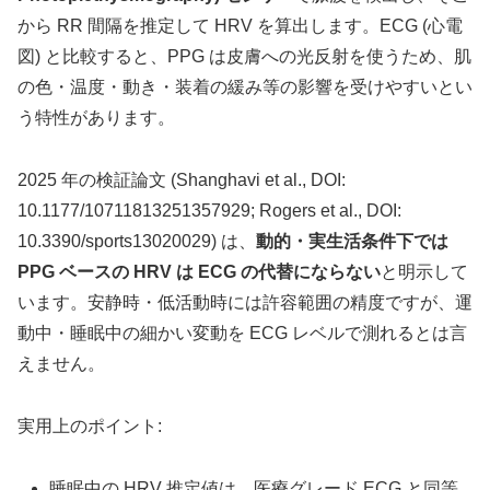
から RR 間隔を推定して HRV を算出します。ECG (心電
図) と比較すると、PPG は皮膚への光反射を使うため、肌
の色・温度・動き・装着の緩み等の影響を受けやすいとい
う特性があります。
2025 年の検証論文 (Shanghavi et al., DOI:
10.1177/10711813251357929; Rogers et al., DOI:
10.3390/sports13020029) は、
動的・実生活条件下では
PPG ベースの HRV は ECG の代替にならない
と明示して
います。安静時・低活動時には許容範囲の精度ですが、運
動中・睡眠中の細かい変動を ECG レベルで測れるとは言
えません。
実用上のポイント:
睡眠中の HRV 推定値は、医療グレード ECG と同等