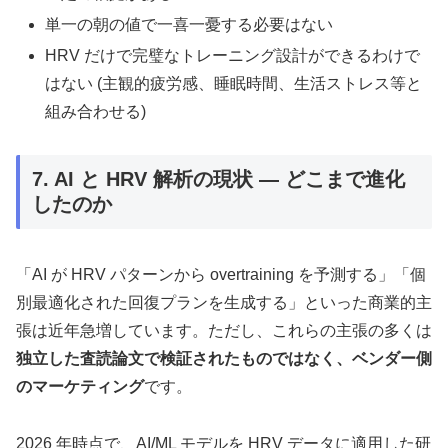
単一の朝の値で一喜一憂する必要はない
HRV だけで完璧なトレーニング設計ができるわけで
はない (主観的疲労感、睡眠時間、生活ストレス等と
組み合わせる)
7. AI と HRV 解析の現状 — どこまで進化
したのか
「AI が HRV パターンから overtraining を予測する」「個
別最適化された回復プランを生成する」といった商業的主
張は近年急増しています。ただし、これらの主張の多くは
独立した査読論文で検証されたものではなく、ベンダー側
のマーケティング
です。
2026 年時点で、AI/ML モデルを HRV データに適用した研