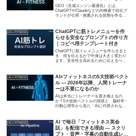
めの完全ガイド【2026年最新
GEO（生成エンジン最適化）とは、
版】
ChatGPTやClaudeなどのAI検索で自社ブ
ランドが引用・推薦される状態を作る新
しい手法。Princeton研究の数値、SEOと
の違い、実装5つの柱、JSON-LD例、
FAQまで、現役実践者が2026年最新情報
ChatGPTに筋トレメニューを作
AI x FITNESS
で解説します。
らせる安全なプロンプトの作り方
｜コピペ用テンプレート付き
ChatGPTに筋トレメニューを作らせると
き、何を伝えるかで中身は大きく変わり
ます。安全性を高めるために伝えるべき6
つの情報、そのままコピペで使えるプロ
ンプトテンプレート、出てきたメニュー
の確認ポイントをまとめました。
AI×フィットネスの5大技術ベクト
AI x FITNESS
ル ― 2026年以降、人間トレーナ
ーは不要になるのか
AIは本当にトレーナーを置き換えるの
か？5大技術ベクトルの現状と、脳科学・
行動心理学から見た「AIに代替されない
人間の価値」を実データで解説します。
AI で毎日「フィットネス英会
AI x FITNESS
話」を配信できる理由 ― スクリ
プト・音声・字幕の自動生成レシ