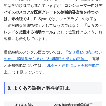
究は学術領域でも進んでいますが、
コンシューマー向けデ
バイスのスコアが医療グレードの診断的妥当性を持つか
は、未検証
です。FitSync では、ウェアラブルの数字を
「絶対的な健康指標」として扱うのではなく、
「日々のト
レンドを把握する補助ツール」
として位置付けるよう、お
客様にお伝えしています。
運動継続のメンタル面については、
「なぜ運動は続かない
のか — 脳科学から見た『3 週間目の壁』の正体」
、運動
と認知機能については
「BDNF と運動による認知機能向
上」
でも扱っています。
8. よくある誤解と科学的訂正
よくある言説
2026 年時点での科学的訂正