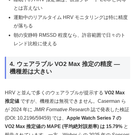
とは言えない
運動中のリアルタイム HRV モニタリングは特に精度
が落ちる
朝の安静時 RMSSD 程度なら、許容範囲で日々のト
レンド比較に使える
4. ウェアラブル VO2 Max 推定の精度 —
機種差は大きい
HRV と並んで多くのウェアラブルが提示する
VO2 Max
推定値
ですが、機種差は無視できません。Caserman ら
が 2024 年に
JMIR Formative Research
誌で発表した検証
(DOI: 10.2196/59459) では、
Apple Watch Series 7 の
VO2 Max 推定値の MAPE (平均絶対誤差率) は 15.79%
と
報告されています。一方、Weber らの 2025 年の
Sensors