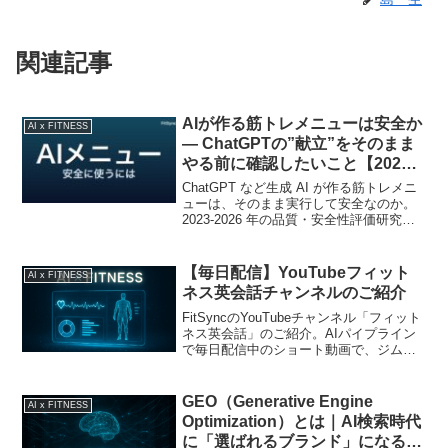
関連記事
AIが作る筋トレメニューは安全か
AI x FITNESS
― ChatGPTの”献立”をそのまま
やる前に確認したいこと【2024-
2026】
ChatGPT など生成 AI が作る筋トレメニ
ューは、そのまま実行して安全なのか。
2023-2026 年の品質・安全性評価研究を
もとに、AI メニューの「使える部分」と
「危ない部分」、そして安全に使うため
のチェックを整理します。
【毎日配信】YouTubeフィット
AI x FITNESS
ネス英会話チャンネルのご紹介
FitSyncのYouTubeチャンネル「フィット
ネス英会話」のご紹介。AIパイプライン
で毎日配信中のショート動画で、ジムで
使えるリアルな英語フレーズを学べま
す。
GEO（Generative Engine
AI x FITNESS
Optimization）とは｜AI検索時代
に「選ばれるブランド」になるた