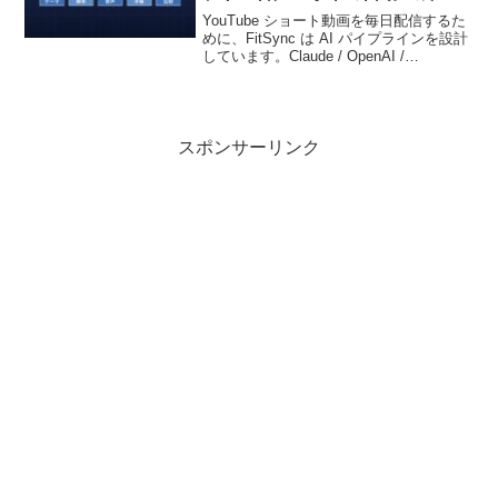
ピ
YouTube ショート動画を毎日配信するた
めに、FitSync は AI パイプラインを設計
しています。Claude / OpenAI /
ElevenLabs を組み合わせた 5 工程を、技
術選定・実コスト・品質ゲートまで、再
現可能な形でまとめます。
スポンサーリンク