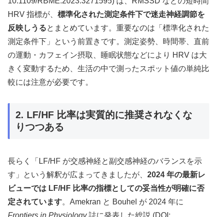
10.1109/RBME.2023.3271595) は、RMSSD などの短時間
HRV 指標が、
標準化された測定条件下で迷走神経調節を
反映しうる
とまとめています。重要なのは「標準化された
測定条件下」という前置きです。測定姿勢、時間帯、直前
の運動・カフェイン摂取、睡眠状態などにより HRV は大
きく変動するため、生活の中で測ったスポット値の単純比
較には注意が必要です。
2. LF/HF 比率は実質的に推奨されなくな
りつつある
長らく「LF/HF が交感神経と副交感神経のバランスを示
す」という解釈が広まってきましたが、
2024 年の最新レ
ビューでは LF/HF 比率の指標としての妥当性が明確に否
定されています
。Amekran と Bouhel が 2024 年に
Frontiers in Physiology
誌に発表した総説 (DOI: