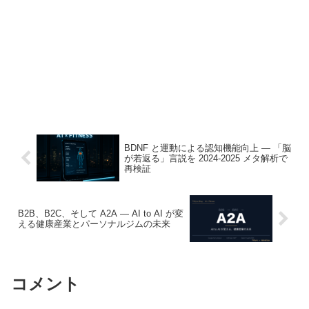
BDNF と運動による認知機能向上 ― 「脳
が若返る」言説を 2024-2025 メタ解析で
再検証
B2B、B2C、そして A2A — AI to AI が変
える健康産業とパーソナルジムの未来
コメント