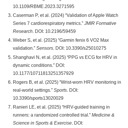
10.1109/RBME.2023.3271595
Caserman P, et al. (2024) “Validation of Apple Watch
Series 7 cardiorespiratory metrics.”
JMIR Formative
Research
. DOI: 10.2196/59459
Weber S, et al. (2025) “Garmin fenix 6 VO2 Max
validation.”
Sensors
. DOI: 10.3390/s25010275
Shanghavi N, et al. (2025) “PPG vs ECG for HRV in
dynamic conditions.” DOI:
10.1177/10711813251357929
Rogers B, et al. (2025) “Wrist-worn HRV monitoring in
real-world settings.”
Sports
. DOI:
10.3390/sports13020029
Ranieri LE, et al. (2025) “HRV-guided training in
runners: a randomized controlled trial.”
Medicine &
Science in Sports & Exercise
. DOI: