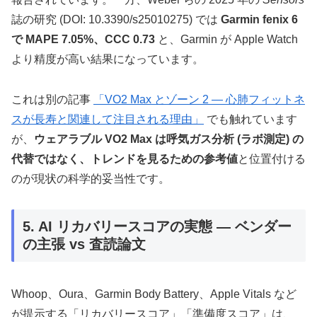
誌の研究 (DOI: 10.3390/s25010275) では
Garmin fenix 6
で MAPE 7.05%、CCC 0.73
と、Garmin が Apple Watch
より精度が高い結果になっています。
これは別の記事
「VO2 Max とゾーン 2 ― 心肺フィットネ
スが長寿と関連して注目される理由」
でも触れています
が、
ウェアラブル VO2 Max は呼気ガス分析 (ラボ測定) の
代替ではなく、トレンドを見るための参考値
と位置付ける
のが現状の科学的妥当性です。
5. AI リカバリースコアの実態 — ベンダー
の主張 vs 査読論文
Whoop、Oura、Garmin Body Battery、Apple Vitals など
が提示する「リカバリースコア」「準備度スコア」は、