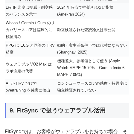
LF/HF 比率は交感・副交感
2024 年時点で推奨されない指標
のバランスを示す
(Amekran 2024)
Whoop / Garmin / Oura のリ
カバリースコアは臨床的に
独立検証された査読論文は未公開
検証済み
PPG は ECG と同等の HRV
動的・実生活条件下では代替にならない
精度
(Shanghavi 2025)
機種差大、参考値として使う (Apple
ウェアラブル VO2 Max は
Watch MAPE 15.79%、Garmin fenix 6
ラボ測定の代替
MAPE 7.05%)
AI が HRV だけで
コンシューマースコアの感度・特異度は
overtraining を確実に検出
独立検証されていない
9. FitSync で扱うウェアラブル活用
FitSync では、お客様がウェアラブルをお持ちの場合、そ