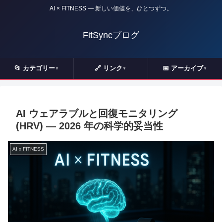
AI × FITNESS — 新しい価値を、ひとつずつ。
FitSyncブログ
📂 カテゴリー
🔗 リンク
📅 アーカイブ
▼
▼
▼
AI ウェアラブルと回復モニタリング
(HRV) ― 2026 年の科学的妥当性
AI x FITNESS