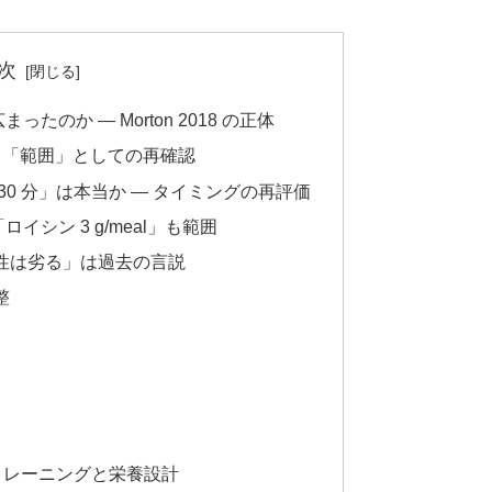
次
広まったのか — Morton 2018 の正体
究 — 「範囲」としての再確認
 30 分」は本当か — タイミングの再評価
「ロイシン 3 g/meal」も範囲
「植物性は劣る」は過去の言説
整
ナルトレーニングと栄養設計