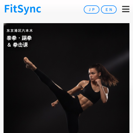
≡
FitSync 六本木 — 泰拳・踢
ＪＰ
ＥＮ
东京港区六本木
泰拳・踢拳
＆ 拳击课