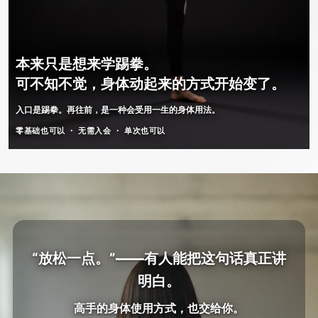
本来只是想来学踢拳。
可不知不觉，身体动起来的方式开始变了。
入口是踢拳。再往前，是一种会受用一生的身体用法。
零基础也可以 ・ 无需入会 ・ 单次也可以
“放松一点。”——有人能把这句话真正讲
明白。
高手的身体使用方式，也交给你。